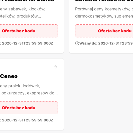
eny zabawek, klocków,
Porównaj ceny kosmetyków, 
telików, produktów
dermokosmetyków, suplemen
i akcesoriów dla dzieci.
sprzętu medycznego i produ
pielęgnacyjnych.
Oferta bez kodu
Oferta bez kodu
:
2026-12-31T23:59:59.000Z
Ważny do:
2026-12-31T23:59
A
 Ceneo
eny pralek, lodówek,
 odkurzaczy, ekspresów do
ego AGD w wielu sklepach.
Oferta bez kodu
:
2026-12-31T23:59:59.000Z