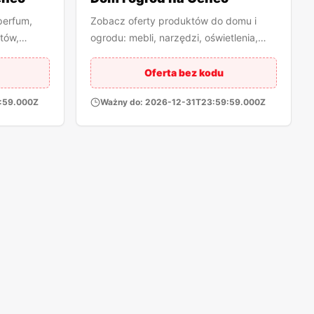
perfum,
Zobacz oferty produktów do domu i
tów,
ogrodu: mebli, narzędzi, oświetlenia,
któw
dekoracji oraz wyposażenia wnętrz.
Oferta bez kodu
:59.000Z
Ważny do:
2026-12-31T23:59:59.000Z