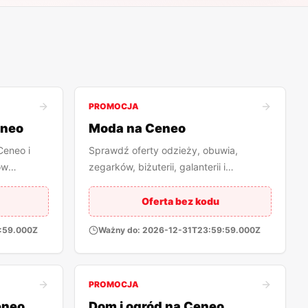
PROMOCJA
eneo
Moda na Ceneo
Ceneo i
Sprawdź oferty odzieży, obuwia,
ów
zegarków, biżuterii, galanterii i
scu.
dodatków w wielu sklepach.
Oferta bez kodu
:59.000Z
Ważny do:
2026-12-31T23:59:59.000Z
PROMOCJA
eneo
Dom i ogród na Ceneo