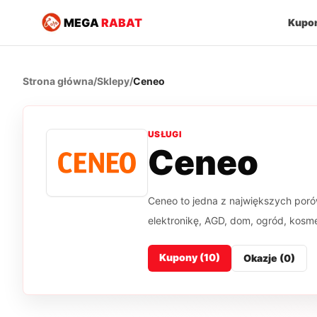
MEGA
RABAT
Kupo
Strona główna
/
Sklepy
/
Ceneo
USŁUGI
Ceneo
Ceneo to jedna z największych poró
elektronikę, AGD, dom, ogród, kosmet
Kupony (
10
)
Okazje (
0
)