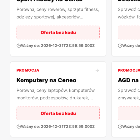
Porównaj ceny rowerów, sprzętu fitness,
Sprawdź c
odzieży sportowej, akcesoriów
wózków, fo
turystycznych i produktów hobby.
szkolnych 
Oferta bez kodu
Ważny do:
2026-12-31T23:59:59.000Z
Ważny do
PROMOCJA
PROMOCJ
Komputery na Ceneo
AGD na
Porównaj ceny laptopów, komputerów,
Sprawdź c
monitorów, podzespołów, drukarek,
zmywarek,
routerów i akcesoriów komputerowych.
kawy i mał
Oferta bez kodu
Ważny do:
2026-12-31T23:59:59.000Z
Ważny do