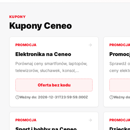
KUPONY
Kupony
Ceneo
PROMOCJA
PROMOCJ
Elektronika na Ceneo
Promocj
Porównaj ceny smartfonów, laptopów,
Sprawdź o
telewizorów, słuchawek, konsol,
ceny elekt
aparatów i akcesoriów elektronicznych.
produktów
kategorii.
Oferta bez kodu
Ważny do:
2026-12-31T23:59:59.000Z
Ważny do
PROMOCJA
PROMOCJ
Sport i hobby na Ceneo
Dziecko