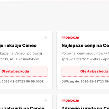
A
PROMOCJA
e i okazje Ceneo
Najlepsze ceny na C
kazje na Ceneo i porównaj
Porównaj ceny produktów w 
roniki, AGD, kosmetyków,
sprawdź oferty z wielu sklep
 do domu oraz innych
internetowych w jednym miej
Oferta bez kodu
Oferta bez kodu
:
2026-12-31T23:59:59.000Z
Ważny do:
2026-12-31T23:59
A
PROMOCJA
 i zabawki na Ceneo
Zdrowie i uroda na C