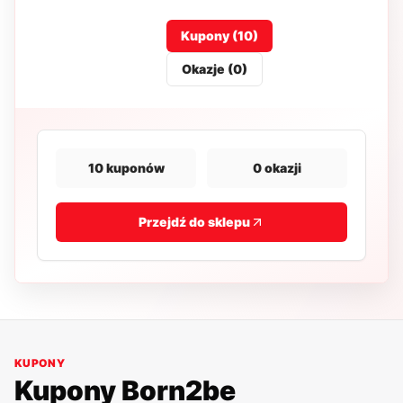
Kupony (
10
)
Okazje (
0
)
10
kuponów
0
okazji
Przejdź do sklepu
KUPONY
Kupony
Born2be