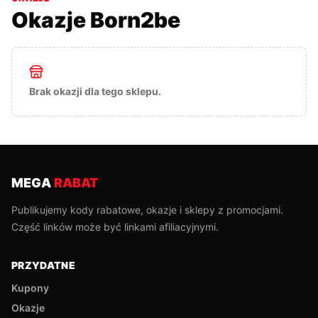
Okazje
Born2be
Brak okazji dla tego sklepu.
MEGA
RABAT
Publikujemy kody rabatowe, okazje i sklepy z promocjami.
Część linków może być linkami afiliacyjnymi.
PRZYDATNE
Kupony
Okazje