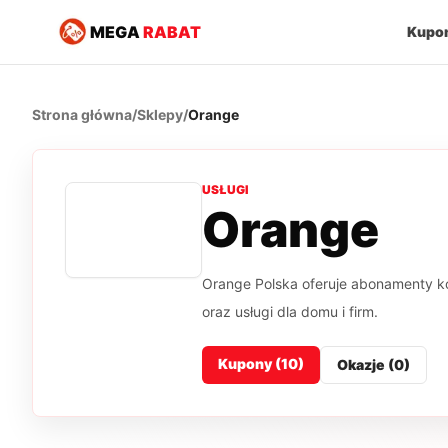
MEGA
RABAT
Kupo
Strona główna
/
Sklepy
/
Orange
USŁUGI
Orange
Orange Polska oferuje abonamenty ko
oraz usługi dla domu i firm.
Kupony (
10
)
Okazje (
0
)