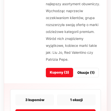
najlepszy asortyment obuwniczy.
Wychodząc naprzeciw
oczekiwaniom klientów, grupa
rozszerzyła swoją ofertę o marki
odzieżowe kategorii premium.
Wśród nich znajdziemy
wyjątkowe, kobiece marki takie
jak: Liu Jo, Red Valentino czy
Patrizia Pepe.
Kupony (
3
)
Okazje (
1
)
3
kuponów
1
okazji