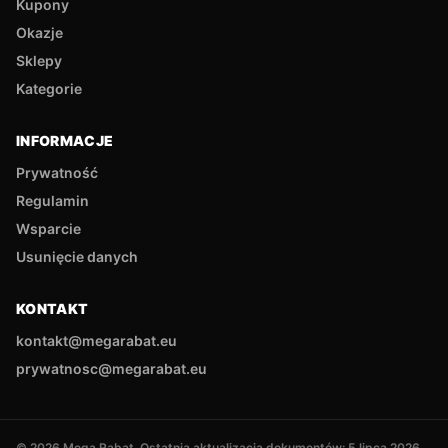
Kupony
Okazje
Sklepy
Kategorie
INFORMACJE
Prywatność
Regulamin
Wsparcie
Usunięcie danych
KONTAKT
kontakt@megarabat.eu
prywatnosc@megarabat.eu
©
2026
Mega Rabat
. Ostatnia aktualizacja dokumentów:
5 lipca 2026
.