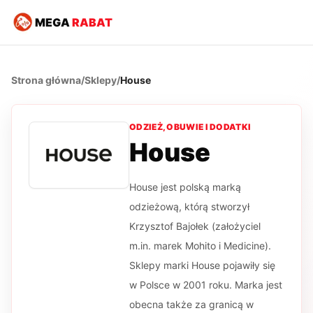
MEGA
RABAT
Strona główna
/
Sklepy
/
House
ODZIEŻ, OBUWIE I DODATKI
House
House jest polską marką
odzieżową, którą stworzył
Krzysztof Bajołek (założyciel
m.in. marek Mohito i Medicine).
Sklepy marki House pojawiły się
w Polsce w 2001 roku. Marka jest
obecna także za granicą w