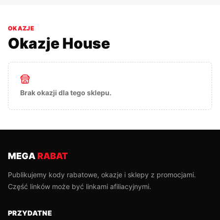
OKAZJE
Okazje
House
Brak okazji dla tego sklepu.
MEGA
RABAT
Publikujemy kody rabatowe, okazje i sklepy z promocjami.
Część linków może być linkami afiliacyjnymi.
PRZYDATNE