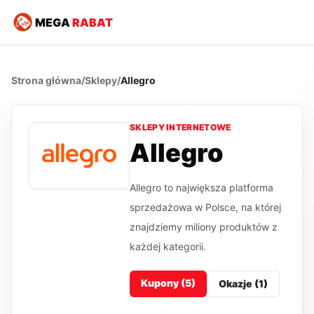
MEGA
RABAT
Strona główna
/
Sklepy
/
Allegro
SKLEPY INTERNETOWE
Allegro
Allegro to największa platforma
sprzedażowa w Polsce, na której
znajdziemy miliony produktów z
każdej kategorii.
Kupony (
5
)
Okazje (
1
)