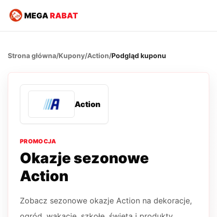
MEGA
RABAT
Strona główna
/
Kupony
/
Action
/
Podgląd kuponu
Action
PROMOCJA
Okazje sezonowe
Action
Zobacz sezonowe okazje Action na dekoracje,
ogród, wakacje, szkołę, święta i produkty